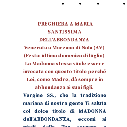
Home
Dove
La
Page
Siamo
Congrega
PREGHIERA A MARIA
SANTISSIMA
DELL’ABBONDANZA
Venerata a Marzano di Nola (AV)
(Festa: ultima domenica di luglio)
La Madonna stessa vuole essere
invocata con questo titolo perché
Lei, come Madre, dà sempre in
abbondanza ai suoi figli.
Vergine SS., che la tradizione
mariana di nostra gente Ti saluta
col dolce titolo di MADONNA
dell’ABBONDANZA, eccomi ai